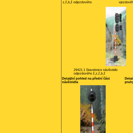
z,č,b,ž odjezdového
vjezdovéh
29421.1 Stavebnice návěstidlo
odjezdového ž,z,č,b,ž
Detaijlní pohled na přední část
Detai
návěstidla
pruh