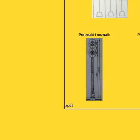
Pro znalé i neznalé
P
zpět