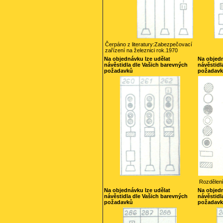
Čerpáno z literatury:Zabezpečovací
zařízení na železnici rok.1970
Na objednávku lze udělat
Na objedn
návěstidla dle Vašich barevných
návěstidl
požadavků
požadav
Rozdělení
Na objednávku lze udělat
Na objedn
návěstidla dle Vašich barevných
návěstidl
požadavků
požadav