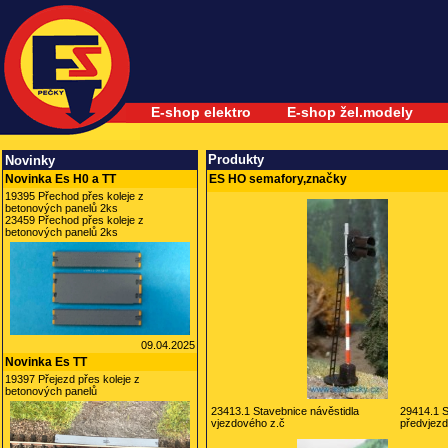
E-shop elektro
E-shop žel.modely
Produkty
Novinky
Novinka Es H0 a TT
ES HO semafory,značky
19395 Přechod přes koleje z
betonových panelů 2ks
23459 Přechod přes koleje z
betonových panelů 2ks
09.04.2025
Novinka Es TT
19397 Přejezd přes koleje z
betonových panelů
23413.1 Stavebnice návěstidla
29414.1 S
vjezdového z.č
předvjezd