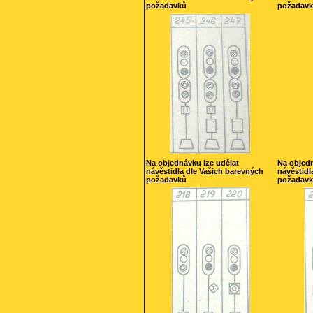
požadavků
požadav
Na objednávku lze udělat
Na objedn
návěstidla dle Vašich barevných
návěstidl
požadavků
požadav