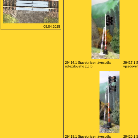
08.04.2025
29416.1 Stavebnice návěstidla
29417.1 S
odjezdového z,č,b
vjezdovéh
29419.1 Stavebnice návěstidla
29420.1 S