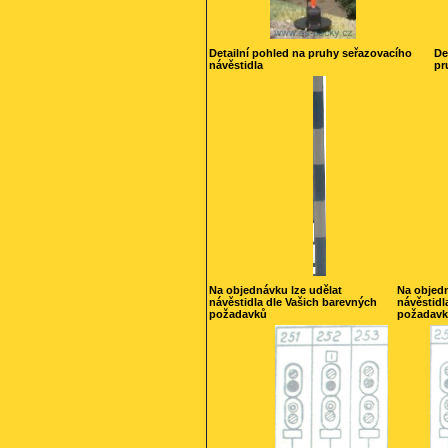
Detailní pohled na pruhy seřazovacího
De
návěstidla
pr
Na objednávku lze udělat
Na objedn
návěstidla dle Vašich barevných
návěstidl
požadavků
požadav