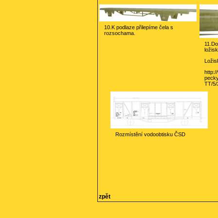
10.K podlaze přilepíme čela s
rozsochama.
11.Do
ložis
Ložis
http:
pecky
TT/5/
Rozmístění vodoobtisku ČSD
zpět