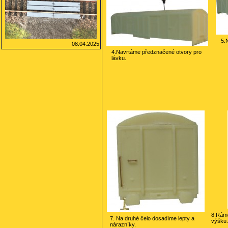
5.
08.04.2025
4.Navrtáme předznačené otvory pro
lávku.
8.Rám
7. Na druhé čelo dosadíme lepty a
výšku.
nárazníky.