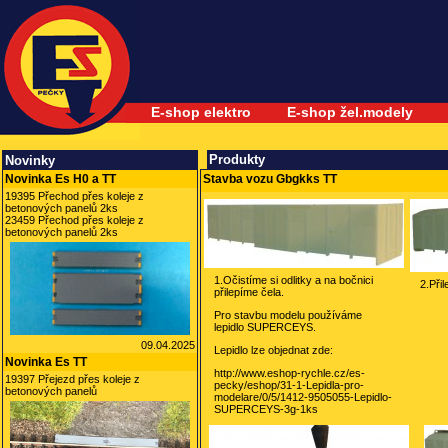
E-shop elektro
E-shop žel.modely
Produkty
Novinky
Novinka Es H0 a TT
Stavba vozu Gbgkks TT
19395 Přechod přes koleje z
betonových panelů 2ks
23459 Přechod přes koleje z
betonových panelů 2ks
1.Očistíme si odlitky a na bočnici
2.Při
přilepíme čela.
Pro stavbu modelu používáme
lepidlo SUPERCEYS.
09.04.2025
Lepidlo lze objednat zde:
Novinka Es TT
http://www.eshop-rychle.cz/es-
19397 Přejezd přes koleje z
pecky/eshop/31-1-Lepidla-pro-
betonových panelů
modelare/0/5/1412-9505055-Lepidlo-
SUPERCEYS-3g-1ks