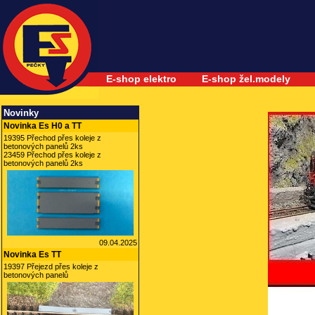
E-shop elektro
E-shop žel.modely
Novinky
Novinka Es H0 a TT
19395 Přechod přes koleje z
betonových panelů 2ks
23459 Přechod přes koleje z
betonových panelů 2ks
09.04.2025
Novinka Es TT
19397 Přejezd přes koleje z
betonových panelů